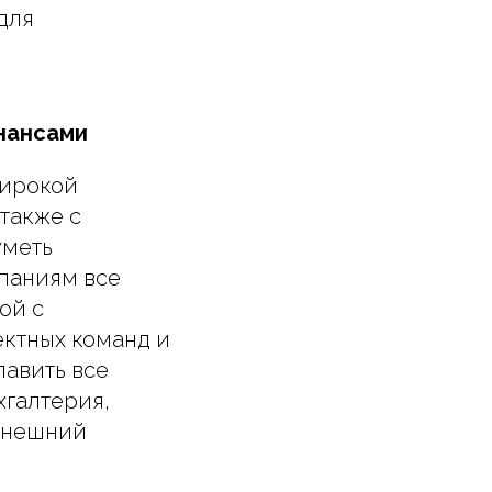
для
инансами
широкой
 также с
уметь
паниям все
ой с
ектных команд и
лавить все
хгалтерия,
 внешний