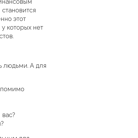
финансовым
и становится
нно этот
 у которых нет
тов.
 людьми. А для
и помимо
 вас?
и?