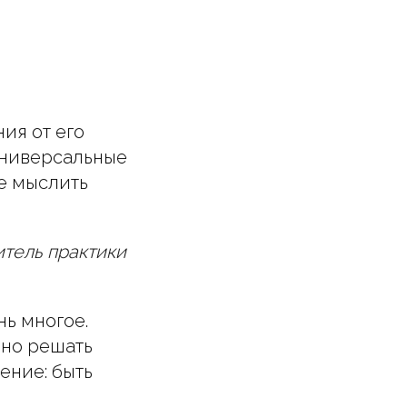
ия от его
универсальные
е мыслить
итель практики
нь многое.
вно решать
ение: быть