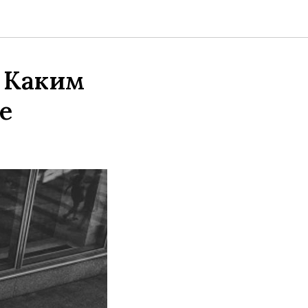
. Каким
е