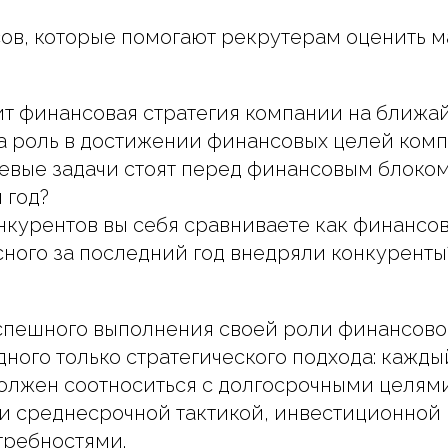
сов, которые помогают рекрутерам оценить 
ит финансовая стратегия компании на ближа
а роль в достижении финансовых целей ком
евые задачи стоят перед финансовым блоко
 год?
онкурентов вы себя сравниваете как финансо
сного за последний год внедряли конкуренты
успешного выполнения своей роли финансов
дного только стратегического подхода: кажды
олжен соотноситься с долгосрочными целям
и среднесрочной тактикой, инвестиционной 
требностями.