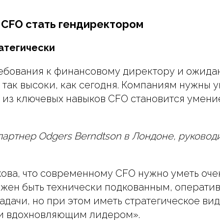
 CFO стать гендиректором
атегически
ебования к финансовому директору и ожидан
 так высоки, как сегодня. Компаниям нужны 
 из ключевых навыков CFO становится умени
партнер Odgers Berndtson в Лондоне, руковод
кова, что современному CFO нужно уметь оче
лжен быть технически подкованным, операти
адачи, но при этом иметь стратегическое вид
и вдохновляющим лидером».