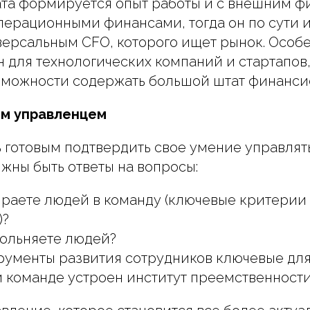
ата формируется опыт работы и с внешним 
операционными финансами, тогда он по сути 
ерсальным CFO, которого ищет рынок. Особе
н для технологических компаний и стартапов,
зможности содержать большой штат финансис
им управленцем
 готовым подтвердить свое умение управлять
лжны быть ответы на вопросы:
ираете людей в команду (ключевые критери
)?
вольняете людей?
рументы развития сотрудников ключевые для
й команде устроен институт преемственност