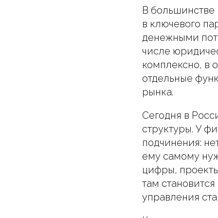
В большинстве
в ключевого па
денежными пото
числе юридичес
комплексно, в 
отдельные функ
рынка.
Сегодня в Росс
структуры. У ф
подчинения: не
ему самому нуж
цифры, проекты
там становится
управления ста