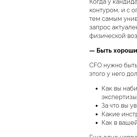
Когда у кандид
контуром, и с 
тем самым унив
запрос актуале
физической во
— Быть хорош
CFO нужно быть
этого у него до
Как вы наб
экспертизы
За что вы у
Какие инст
Как в ваше