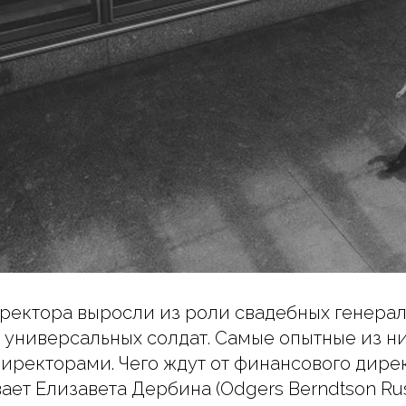
ектора выросли из роли свадебных генерал
 универсальных солдат. Самые опытные из ни
директорами. Чего ждут от финансового дирек
ает Елизавета Дербина (Odgers Berndtson Rus