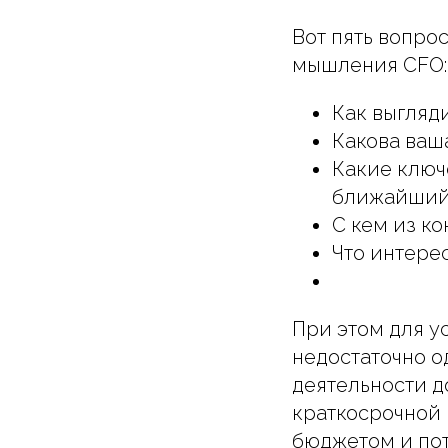
Вот пять вопро
мышления CFO:
Как выгляд
Какова ваш
Какие ключ
ближайший
С кем из к
Что интере
При этом для 
недостаточно о
деятельности д
краткосрочной 
бюджетом и по