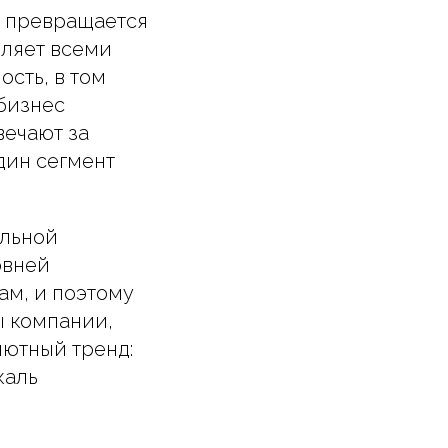
 превращается
вляет всеми
сть, в том
бизнес
вечают за
дин сегмент
альной
овней
ам, и поэтому
ы компании,
лютный тренд:
каль