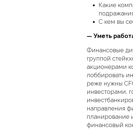
Какие комп
подражания
С кем вы с
— Уметь работ
Финансовые дир
группой стейкхо
акционерами ко
лоббировать и
реже нужны CFO
инвесторами, г
инвестбанкиров
направления фин
планирование и
финансовый кон