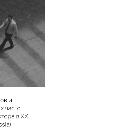
ов и
х часто
тора в XXI
sia)