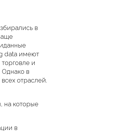
азбирались в
чаще
жиданные
g data имеют
 торговле и
 Однако в
всех отраслей.
, на которые
ации в