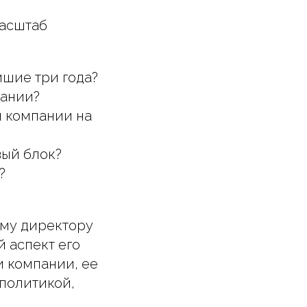
масштаб
йшие три года?
пании?
м компании на
вый блок?
?
ому директору
й аспект его
и компании, ее
политикой,