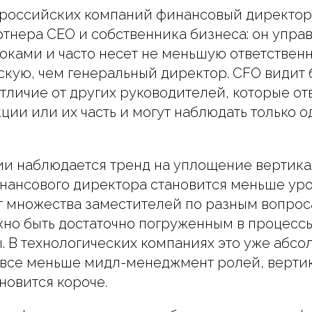
 российских компаний финансовый директор
ртнера СЕО и собственника бизнеса: он упра
ками и часто несет не меньшую ответственно
кую, чем генеральный директор. CFO видит 
отличие от других руководителей, которые от
ции или их часть и могут наблюдать только о
ии наблюдается тренд на уплощение вертик
инансового директора становится меньше ур
т множества заместителей по разным вопрос
но быть достаточно погруженным в процесс
. В технологических компаниях это уже абсо
 все меньше мидл-менеджмент ролей, верти
новится короче.