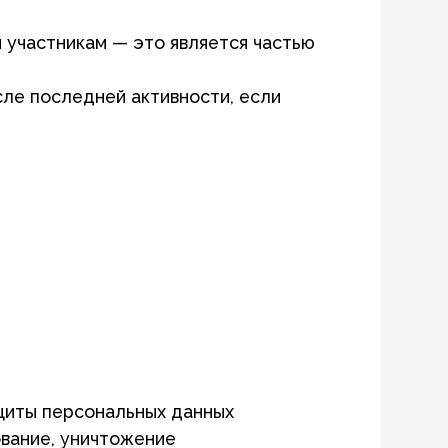
альных данных
чтожение
ликации в Боте или