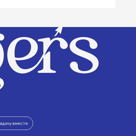
17c1
© 2024 The Edgers