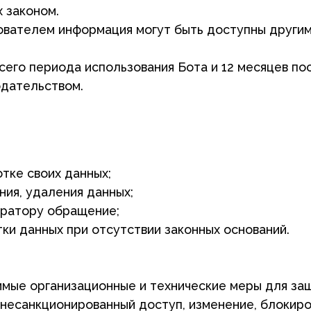
оих данных;
даления данных;
ру обращение;
ных при отсутствии законных оснований.
анизационные и технические меры для защиты персон
кционированный доступ, изменение, блокирование, уни
ику. Новая редакция вступает в силу с момента её пуб
анных
ить», я подтверждаю, что: