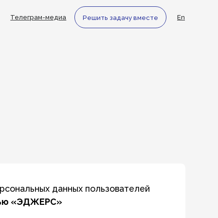
едиа
En
Решить задачу вместе
 данных пользователей
С»