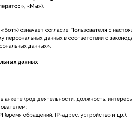
») означает согласие Пользователя с настоящей Полити
сональных данных в соответствии с законодательством 
ных данных».
х данных
е (род деятельности, должность, интересы, город, конта
лем;
я обращений, IP-адрес, устройство и др.).
омств;
другим Пользователям;