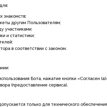
стниками;
татистики;
;
 соответствии с законом.
зования Бота, нажатие кнопки «Согласен (а)»);
предоставление сервиса).
кается только для технического обеспечения сервиса (И
ном.
лем информация могут быть доступны другим участникам
периода использования Бота и 12 месяцев после последн
ьством.