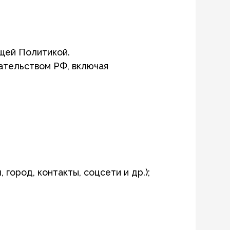
кой.
РФ, включая
кты, соцсети и др.);