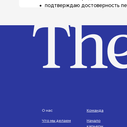
О нас
Команда
Что мы делаем
Начало
+7 (
карьеры
Новости
Telegram-
Прес
медиа
news