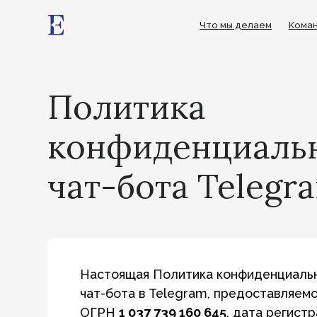
Что мы делаем
Команда
П
Политика
конфиденциально
чат-бота Telegra
Настоящая Политика конфиденциальности 
чат-бота в Telegram, предоставляемого
Об
ОГРН
1 037 739 160 645
, дата регистрации:
ИНН/КПП
7 710 369 807
(далее — «Операто