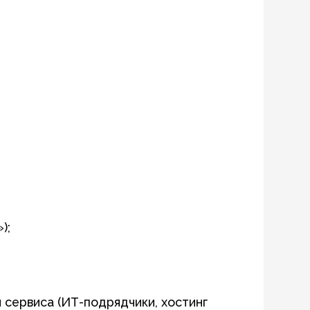
Т-подрядчики, хостинг
 — это является частью
ей активности, если