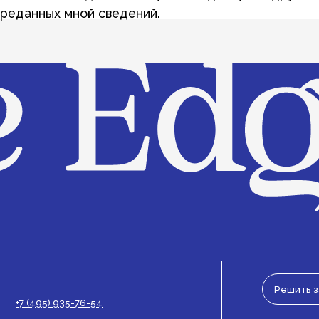
Решить задачу вместе
495) 935-76-54
с-центр:
Наставнический переулок, 
@theedgers.ru