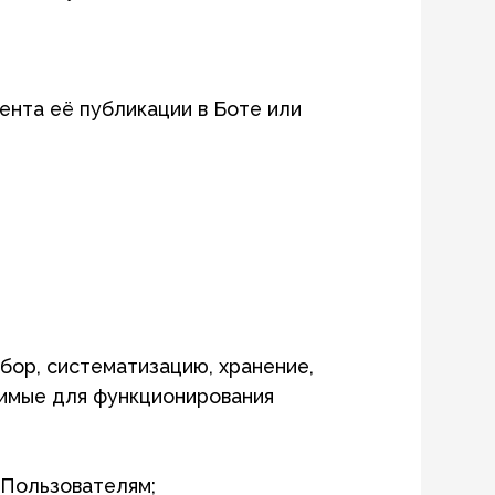
тизацию, хранение,
ункционирования
лям;