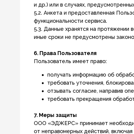
6. Права Пользователя
Пользователь имеет право:
получать информацию об обработке св
требовать уточнения, блокирования, у
отзывать согласие, направив операто
требовать прекращения обработки дан
7. Меры защиты
ООО «ЭДЖЕРС» принимает необходимые орг
от неправомерных действий, включая несан
и распространение.
8. Изменение Политики
Оператор вправе изменять настоящую Полит
на официальном ресурсе Оператора.
Согласие на обработку персональных д
Нажимая кнопку «Согласен (а)» / «Продолж