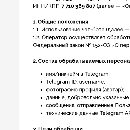
1. Общие положения
1.1. Использование чат-бота (далее — «Бот
1.2. Оператор осуществляет обработку пер
Федеральный закон № 152-ФЗ «О персональ
2. Состав обрабатываемых персональны
имя/никнейм в Telegram;
Telegram ID, username;
фотографию профиля (аватар);
данные, добровольно указанные в анкет
сообщения, отправленные Пользовате
технические данные Telegram API (врем
3. Цели обработки
Персональные данные используются для:
предоставления сервиса деловых знак
формирования и отображения анкеты 