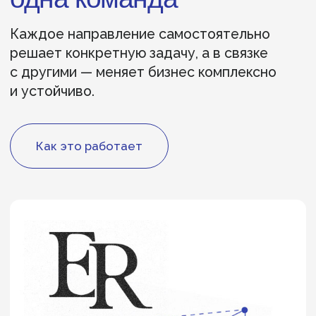
Executive
Research
Исследуем рынок и даём данные,
которые помогают принимать
решения
C&B-исследования
исследование рынка
кандидатов
исследование орг. структур
и функций