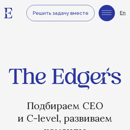
En
Решить задачу вместе
Подбираем CEO
и C-level, развиваем
команды
и доводим стратегию
до
результата