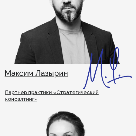
Что изменилось?
В 2024 году мы вышли из международной сети
Odgers Berndtson и провели ребрендинг.
Теперь мы The Edgers. Опыт команды и доступ
к международной сети контактов — сохранили.
Чем The Edgers
отличается от других
компаний
по управленческому
консалтингу?
Мы убеждены, что бизнес делают люди. Поэтому
даже в проектах по стратегическому
консалтингу мы работаем в первую очередь
с человеческим капиталом.
И мы строим партнерские отношения в долгую:
нам важно предлагать не уже существующее
решение, а вместе с вами погружаться
в контекст бизнеса, находить источники
проблемы, точки роста и приложения усилий для
достижения результата.