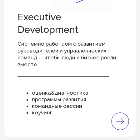
и др
The Edgers — это новое название
и опыт
консалтинговой компании,
которую знают в России и мире.
25
лет
Помогаем решать задачи бизнесов
и их лидеров.
8K+