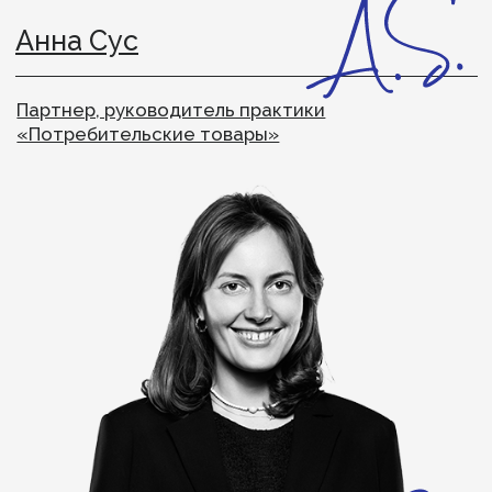
Партнер и соруководитель практики
«Финансы»
Максим Лазырин
Партнер практики «Стратегический
консалтинг»