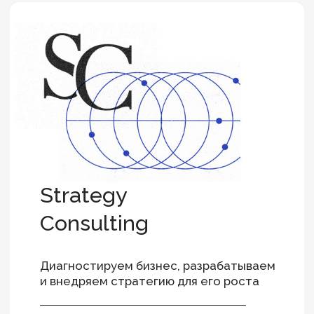
лидеров
Мы знаем, что «бизнес делают люди»,
и более 8000 лидеров стали нашими
клиентами или кандидатами. А многие
и хорошими друзьями.
800+
компаний
За это время мы помогли перейти
на следующий уровень сотням компаний.
И обязательно пройдем этот путь с вами.
Партнеры
Вся команда