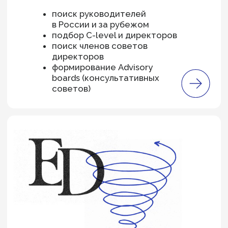
Strategy
Consulting
Диагностируем бизнес, разрабатываем
и внедряем стратегию для его роста
трансформация бизнес-
и операционных моделей
операционная
эффективность
организационная структура
системы целеполагания
и мотивации