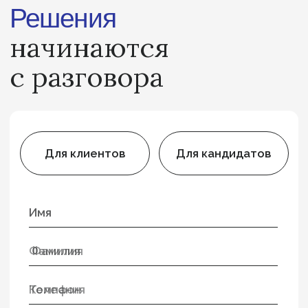
Практики & Специализации
Команда
Что мы делаем
Начало карьеры
Инсайты
Telegram-медиа
+7 (495) 935-76-54
Пресс-центр: news@theedgers.ru
Наставнический переулок, 17c1
Политика обработки данных
© 2024 The Edgers