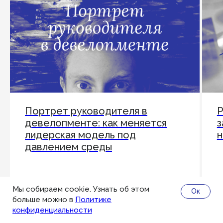
Портрет руководителя в
Р
девелопменте: как меняется
з
лидерская модель под
н
давлением среды
Мы собираем cookie. Узнать об этом
Ок
больше можно в
Политике
конфиденциальности