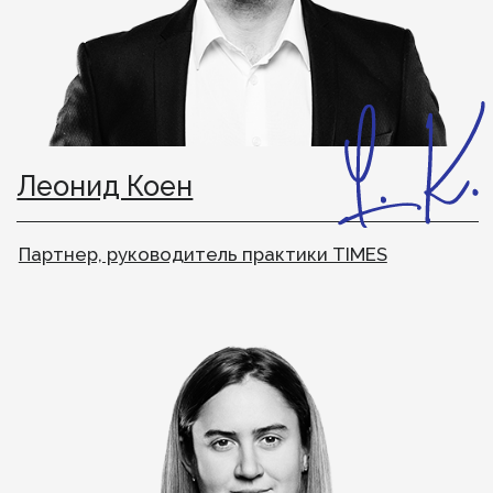
FAQ
Я думал, вы агентство по
поиску топ-менеджеров.
Чем вы занимаетесь?
Поиск руководителей — одно из направлений,
но не единственное. Уже несколько лет
мы работаем как мультипродуктовая
консалтинговая компания, а если точнее —
управленческий консалтинг.
Наша задача — не предложить готовое решение,
а разобраться в задаче бизнеса и найти способ
её решить: через стратегию, структуру, людей
или всё вместе.
Что такое управленческий
консалтинг?