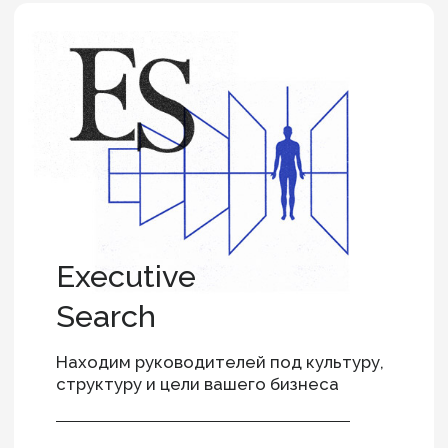
Executive
Development
Системно работаем с развитием
руководителей и управленческих
команд — чтобы люди и бизнес росли
вместе
оценка&диагностика
программы развития
командные сессии
коучинг