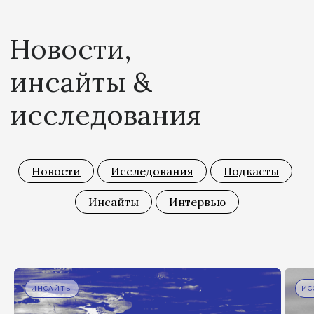
Новости
Исследования
Подкасты
Инсайты
Интервью
ИНСАЙТЫ
ИС