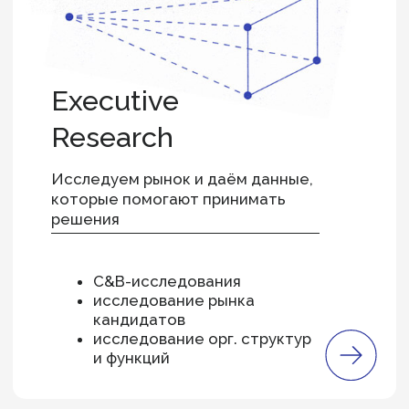
Executive
Search
Находим руководителей под культуру,
структуру и цели вашего бизнеса
поиск руководителей
в России и за рубежом
подбор C-level и директоров
поиск членов советов
директоров
формирование Advisory
boards (консультативных
советов)