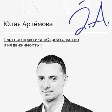
Нана Матецкая
Партнер практики «Оценка и развитие
лидеров и команд», руководитель практики
«HR»
Решения
начинаются
с разговора
Для клиентов
Для кандидатов