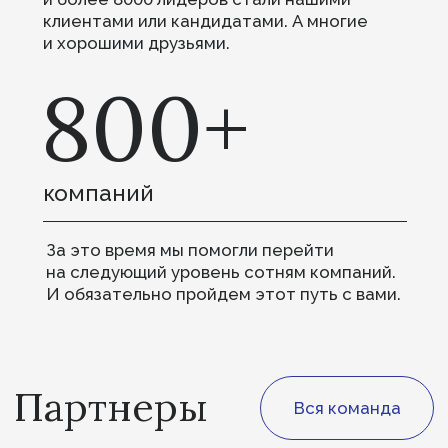
Анна Сус
Партнер, руководитель практики
«Потребительские товары»
Ирина Елисеева
Партнер практики TIMES