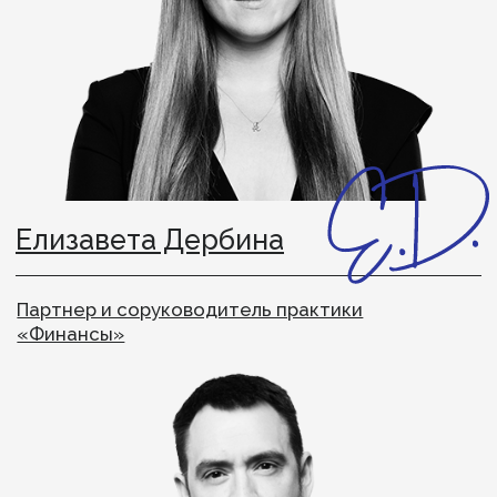
Управленческий консалтинг — это внешнее
сопровождение собственников, акционеров
и управленческой команды в принятии сложных
решений о стратегии, структуре и людях.
Мы помогаем там, где нужен взгляд со стороны
или опыт и ресурсы, которых внутри компании
сейчас недостаточно.
Какие задачи решает
управленческий
консалтинг для бизнеса?
Агентства по управленческому консалтингу
работают с разными запросами в момент, когда
бизнесу нужно выйти на новый уровень.
Например, вывести бизнес из стагнации, достичь
точки безубыточности, расширить продуктовый
или бренд-портфель или выйти на новые рынки.
Вы были Odgers Berndtson.