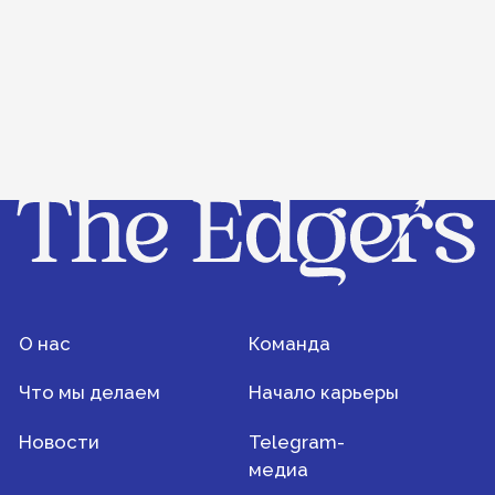
Новости
Telegram-
медиа
+7 (495) 935-76-54
Пресс-центр: news@theedgers.ru
Наставнический переулок, 17c1
Решить задачу вместе
© 2024 The Edgers