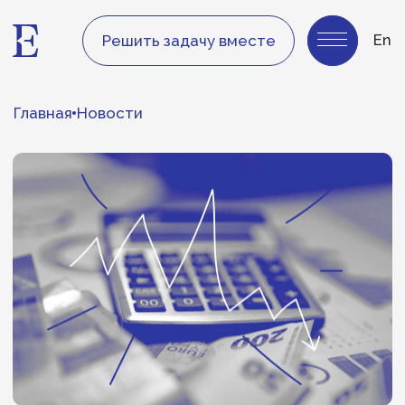
En
Решить задачу вместе
Главная
Новости
Рынок CISO в России
2026: зарплаты,
дефицит кадров
и новые требования
бизнеса