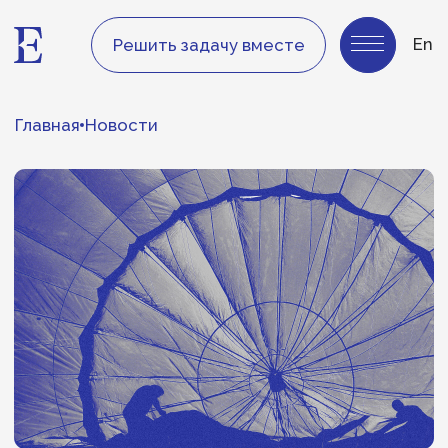
En
Решить задачу вместе
Главная
Новости
«Золотые парашюты»
почти исчезли: как
теперь мотивируют
топ-менеджеров
Рост ротации управленцев меняет подход