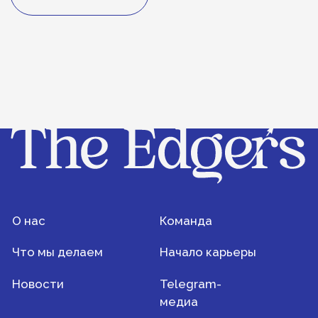
Новости
Telegram-
медиа
+7 (495) 935-76-54
Пресс-центр: news@theedgers.ru
Наставнический переулок, 17c1
Решить задачу вместе
© 2024 The Edgers