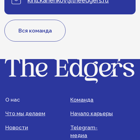
Пресс-центр: news@theedgers.ru
Наставнический переулок, 17c1
Решить задачу вместе
© 2024 The Edgers