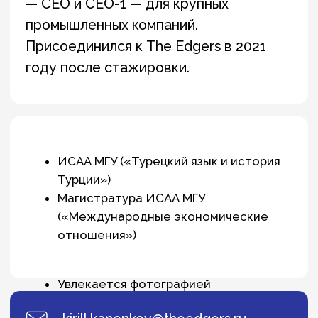
Увлекается фотографией
kirill.kanenkov@theedgers.ru
Вся команда
О нас
Команда
Что мы делаем
Начало карьеры
Новости
Telegram-
медиа
+7 (495) 935-76-54