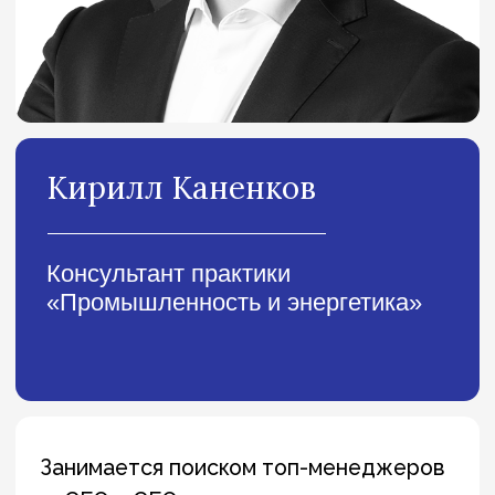
Консультант практики
«Промышленность и энергетика»
Занимается поиском топ-менеджеров
— CEO и CEO-1 — для крупных
промышленных компаний.
Присоединился к The Edgers в 2021
году после стажировки.
ИСАА МГУ («Турецкий язык и история
Турции»)
Магистратура ИСАА МГУ
(«Международные экономические
отношения»)